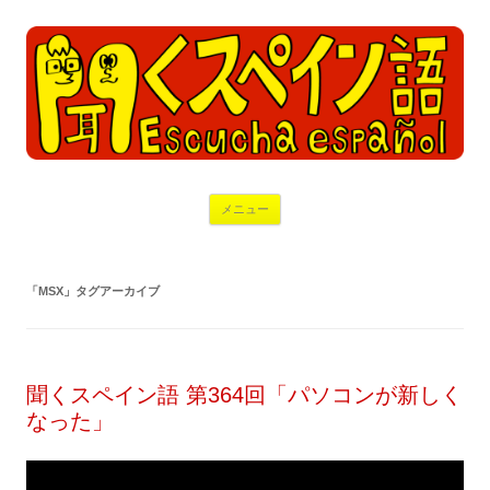
コ
メニュー
ン
テ
ン
ツ
へ
「
MSX
」タグアーカイブ
ス
キ
ッ
プ
聞くスペイン語 第364回「パソコンが新しく
なった」