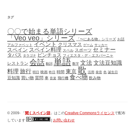
タグ
〇〇で始まる単語シリーズ
「Veo veo」シリーズ
「〜にある物」シリーズ
お話
イベント
クリスマス
アルファベット
ゲーム
サッカー
セミナー
スペイン
スペイン料理
スポーツ
スペル
タパス
ピンチョス
フィエスタ・デ・エスパーニャ
タラゴナ
単語
会話
文法
文法豆知識
レストラン
動詞
数字
歌
料理
旅行
東京
時間
映画
明日
昨日
活用
発音
色
誕生日
食べ物
豆知識
買い物
質問
車
飲み物
飛行機
音楽
© 2009-
「
聞くスペイン語
」
はこの
Creative Commonsライセンス
で配布
しています
|
お問い合わせ