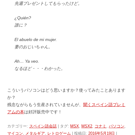
先週プレゼントしてもらったけど。
¿Quién?
誰に？
El abuelo de mi mujer.
妻のおじいちゃん。
Ah… Ya veo.
なるほど・・・わかった。
こういうパソコンはどう思いますか？使ってみたことあります
か？
残念ながらもう生産されていませんが、
聞くスペイン語プレミ
アムの本
は好評販売中です！
カテゴリー:
スペイン語会話
| タグ:
MSX
,
MSX2
,
コナミ
,
パソコン
,
マイコン
,
メタルギア
,
レトロゲーム
| 投稿日:
2016年5月19日
|