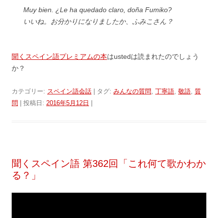
Muy bien. ¿Le ha quedado claro, doña Fumiko?
いいね。お分かりになりましたか、ふみこさん？
聞くスペイン語プレミアムの本
はustedは読まれたのでしょう
か？
カテゴリー:
スペイン語会話
| タグ:
みんなの質問
,
丁寧語
,
敬語
,
質
問
| 投稿日:
2016年5月12日
|
聞くスペイン語 第362回「これ何て歌かわか
る？」