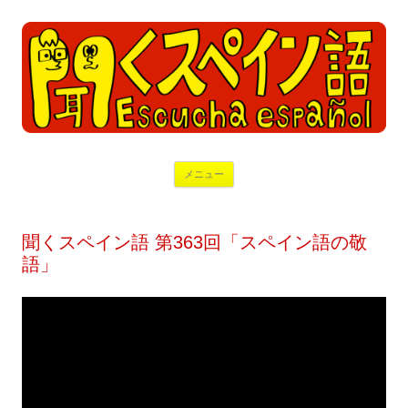
コ
メニュー
ン
テ
ン
ツ
へ
聞くスペイン語 第363回「スペイン語の敬
ス
キ
語」
ッ
プ