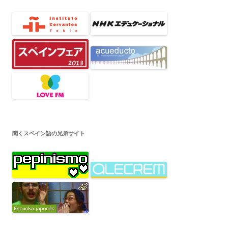
ビ
ゲ
ー
シ
ョ
ン
聞くスペイン語の兄弟サイト