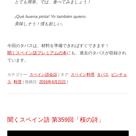
とても簡単。では、食べてみましょう！
¡Qué buena pinta! Yo también quiero.
美味しそう！僕も欲しい。
今回のタパスは、材料を準備できればすぐできます！
聞くスペイン語プレミアムの本
にも、過去のタパスが収録され
ています。
カテゴリー:
スペイン語会話
| タグ:
スペイン料理
,
タパス
,
ピンチョ
ス
,
料理
| 投稿日:
2016年4月21日
|
聞くスペイン語 第359回「桜の詩」