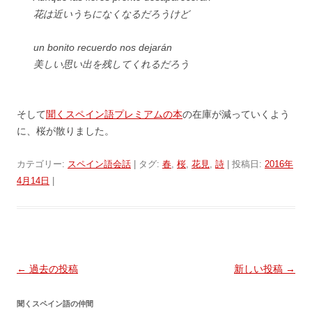
花は近いうちになくなるだろうけど
un bonito recuerdo nos dejarán
美しい思い出を残してくれるだろう
そして
聞くスペイン語プレミアムの本
の在庫が減っていくよう
に、桜が散りました。
カテゴリー:
スペイン語会話
| タグ:
春
,
桜
,
花見
,
詩
| 投稿日:
2016年
4月14日
|
投
←
過去の投稿
新しい投稿
→
稿
聞くスペイン語の仲間
ナ