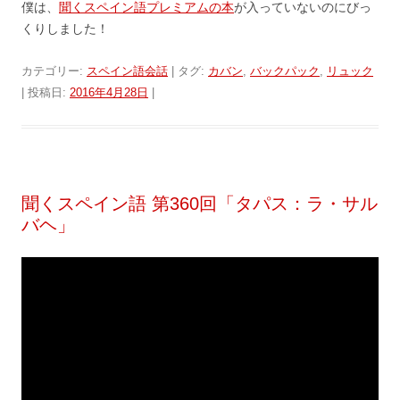
僕は、
聞くスペイン語プレミアムの本
が入っていないのにびっ
くりしました！
カテゴリー:
スペイン語会話
| タグ:
カバン
,
バックパック
,
リュック
| 投稿日:
2016年4月28日
|
聞くスペイン語 第360回「タパス：ラ・サル
バヘ」